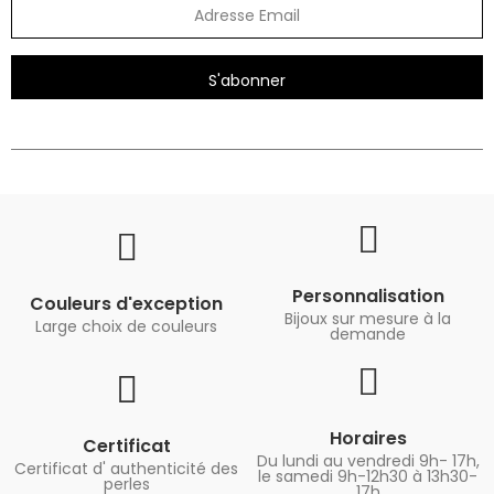
S'abonner
Personnalisation
Couleurs d'exception
Bijoux sur mesure à la
Large choix de couleurs
demande
Horaires
Certificat
Du lundi au vendredi 9h- 17h,
Certificat d' authenticité des
le samedi 9h-12h30 à 13h30-
perles
17h