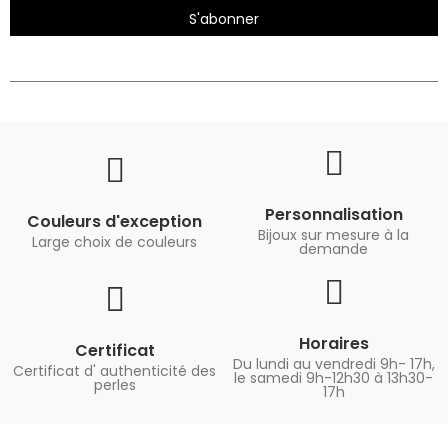
S'abonner
Personnalisation
Couleurs d'exception
Bijoux sur mesure à la
Large choix de couleurs
demande
Horaires
Certificat
Du lundi au vendredi 9h- 17h,
Certificat d' authenticité des
le samedi 9h-12h30 à 13h30-
perles
17h