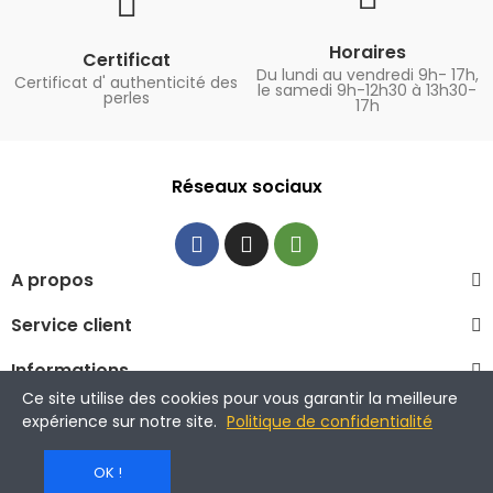
Horaires
Certificat
Du lundi au vendredi 9h- 17h,
Certificat d' authenticité des
le samedi 9h-12h30 à 13h30-
perles
17h
Réseaux sociaux
A propos
Service client
Informations
Ce site utilise des cookies pour vous garantir la meilleure
© 2023 La Maison de la Perle
expérience sur notre site.
Politique de confidentialité
OK !