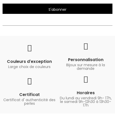
S'abonner
Personnalisation
Couleurs d'exception
Bijoux sur mesure à la
Large choix de couleurs
demande
Horaires
Certificat
Du lundi au vendredi 9h- 17h,
Certificat d' authenticité des
le samedi 9h-12h30 à 13h30-
perles
17h