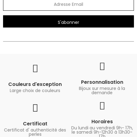
S'abonner
Personnalisation
Couleurs d'exception
Bijoux sur mesure à la
Large choix de couleurs
demande
Horaires
Certificat
Du lundi au vendredi 9h- 17h,
Certificat d' authenticité des
le samedi 9h-12h30 à 13h30-
perles
17h